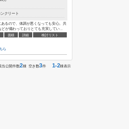
コンクリート
分にあるので、体調が悪くなっても安心。共
どが備わっておりとても充実してい...
面積
詳細
検討リスト
ちら
2
3
1-2
該当公開件数
棟 空き数
件
棟表示