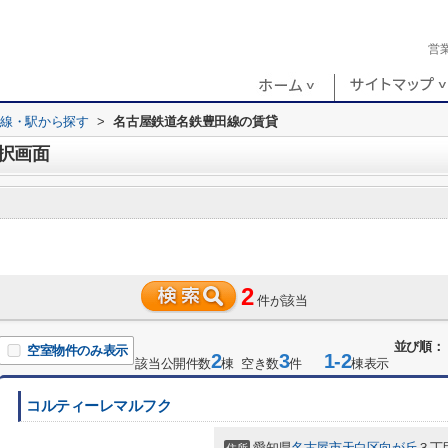
営
路線・駅から探す
>
名古屋鉄道名鉄豊田線の賃貸
択画面
2
件が該当
並び順：
空室物件のみ表示
2
3
1-2
該当公開件数
棟 空き数
件
棟表示
コルティーレマルフク
愛知県
名古屋市天白区
向が丘
３丁目