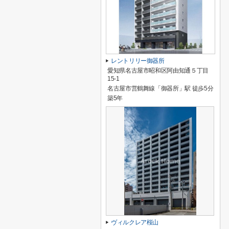
レントリリー御器所
愛知県名古屋市昭和区阿由知通５丁目
15-1
名古屋市営鶴舞線「御器所」駅 徒歩5分
築5年
ヴィルクレア桜山