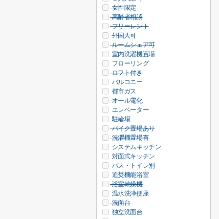
女性限定
高齢者相談
フリーレント
外国人可
ルームシェア可
室内洗濯機置場
フローリング
ロフト付き
バルコニー
都市ガス
オール電化
エレベーター
駐輪場
バイク置場あり
洗濯機置場有
システムキッチン
対面式キッチン
バス・トイレ別
追焚機能浴室
浴室乾燥機
温水洗浄便座
洗面台
独立洗面台