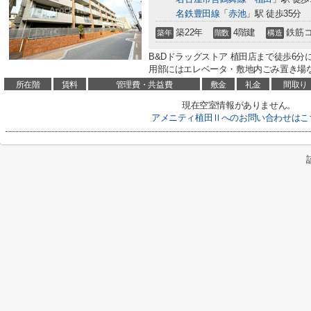
名鉄豊田線
「
赤池
」駅 徒歩35分
築22年
4階建
鉄筋
築年
階数
構造
B&Dドラッグストア 植田店まで徒歩6
用部にはエレベータ・敷地内ごみ置き場な
所在階
賃料
管理費・共益費
敷金
礼金
間取り
現在空室情報がありません。
アメニティ植田Ⅱへのお問い合わせはこ