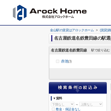
金山駅の賃貸はアロックホーム
>
(賃貸)
名古屋鉄道名鉄豊田線の駅選
名古屋鉄道名鉄豊田線
駅で絞り込む
赤池
(3)
▼賃料
～
敷金・保証金なし