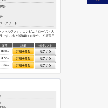
10分
3分
コンクリート
ーレマルフク」。コンビニ「ローソン 天
物件です。地上10階建ての物件。初期費用
面積
詳細
検討リスト
80.80㎡
詳細を見る
追加する
83.72㎡
詳細を見る
追加する
81.34㎡
詳細を見る
追加する
目
分
12分