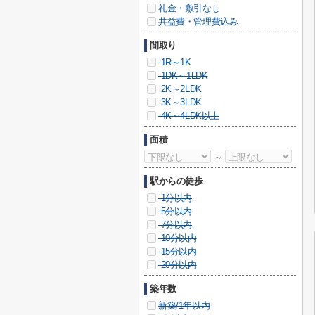
礼金・敷引なし
共益費・管理費込み
間取り
1R～1K
1DK～1LDK
2K～2LDK
3K～3LDK
4K～4LDK以上
面積
～
駅からの徒歩
1分以内
5分以内
7分以内
10分以内
15分以内
20分以内
築年数
新築/1年以内