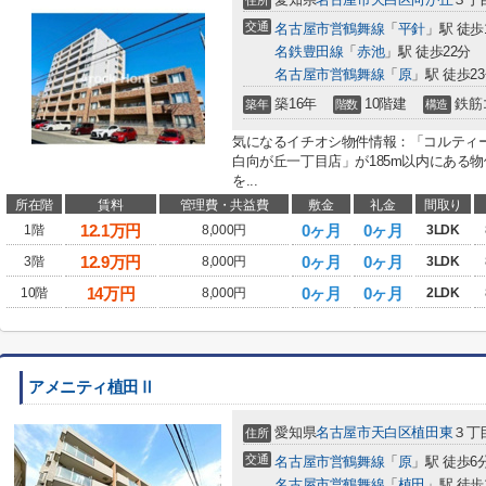
住所
交通
名古屋市営鶴舞線
「
平針
」駅 徒歩
名鉄豊田線
「
赤池
」駅 徒歩22分
名古屋市営鶴舞線
「
原
」駅 徒歩2
築16年
10階建
鉄筋
築年
階数
構造
気になるイチオシ物件情報：「コルティ
白向が丘一丁目店」が185m以内にある
を...
所在階
賃料
管理費・共益費
敷金
礼金
間取り
12.1
万円
0ヶ月
0ヶ月
1階
8,000円
3LDK
12.9
万円
0ヶ月
0ヶ月
3階
8,000円
3LDK
14
万円
0ヶ月
0ヶ月
10階
8,000円
2LDK
アメニティ植田Ⅱ
愛知県
名古屋市天白区
植田東
３丁
住所
交通
名古屋市営鶴舞線
「
原
」駅 徒歩6
名古屋市営鶴舞線
「
植田
」駅 徒歩