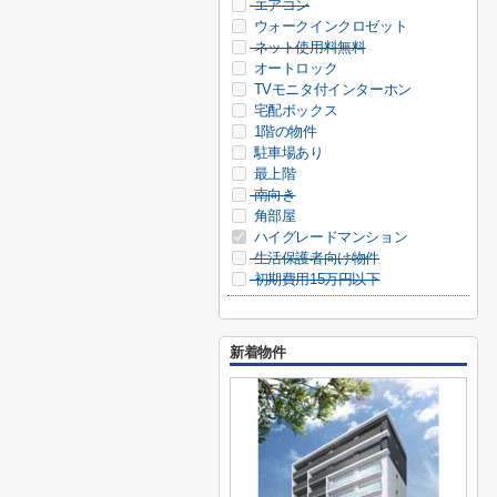
エアコン
ウォークインクロゼット
ネット使用料無料
オートロック
TVモニタ付インターホン
宅配ボックス
1階の物件
駐車場あり
最上階
南向き
角部屋
ハイグレードマンション
生活保護者向け物件
初期費用15万円以下
新着物件