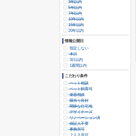
3年以内
5年以内
7年以内
10年以内
15年以内
20年以内
情報公開日
指定しない
本日
3日以内
1週間以内
こだわり条件
ペット相談
ペット飼育可
楽器相談
陽当り良好
閑静な住宅地
デザイナーズ
リノベーション済
保証人不要
事務所可
２人入居可