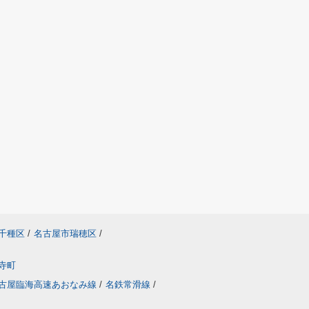
千種区
/
名古屋市瑞穂区
/
寺町
古屋臨海高速あおなみ線
/
名鉄常滑線
/