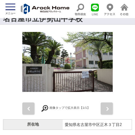
名古屋市立伊勢山中学校
前
次
画像タップで拡大表示【
1
/1】
所在地
愛知県名古屋市中区正木３丁目2