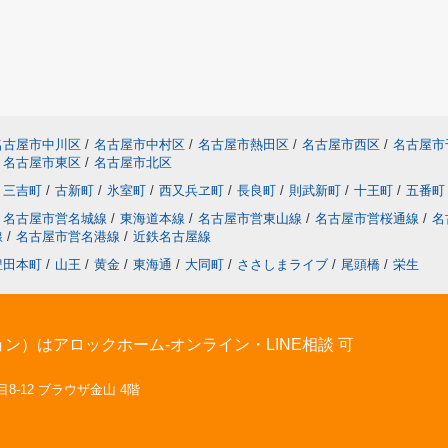
名古屋市中川区
/
名古屋市中村区
/
名古屋市熱田区
/
名古屋市西区
/
名古屋市
名古屋市東区
/
名古屋市北区
三吉町
/
古新町
/
氷室町
/
西又兵ヱ町
/
長良町
/
則武新町
/
十王町
/
五番町
名古屋市営名城線
/
東海道本線
/
名古屋市営東山線
/
名古屋市営桜通線
/
名
線
/
名古屋市営名港線
/
近鉄名古屋線
豊田本町
/
山王
/
黄金
/
東海通
/
大同町
/
ささしまライブ
/
尾頭橋
/
栄生
）はアロックホーム-オンライン・LINE相談 可
8-12 ブラウザ金山 4階