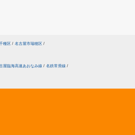
千種区
/
名古屋市瑞穂区
/
古屋臨海高速あおなみ線
/
名鉄常滑線
/