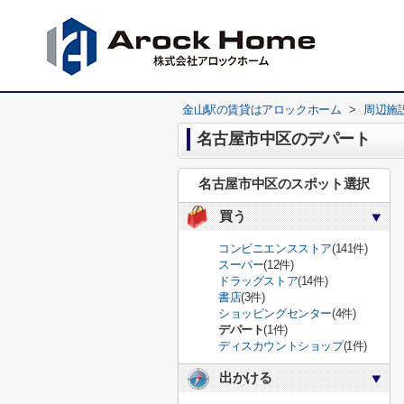
金山駅の賃貸はアロックホーム
>
周辺施
名古屋市中区のデパート
名古屋市中区のスポット選択
買う
コンビニエンスストア
(141件)
スーパー
(12件)
ドラッグストア
(14件)
書店
(3件)
ショッピングセンター
(4件)
デパート
(1件)
ディスカウントショップ
(1件)
出かける