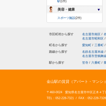
駅
(1件)
美容・健康
スポーツ施設
(2件)
市区町村から探す
名古屋市南区
/
名古屋市昭和区
/
町名から探す
愛知町
/
三番町
/
路線から探す
名鉄名古屋本線
/
名古屋市営鶴舞
駅から探す
笠寺
/
六番町
/
金山駅の賃貸（アパート・マンション
〒460-0024 愛知県名古屋市中区正木４丁目
TEL：052-228-7321 / FAX：052-228-7328