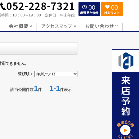
00
00
業時間：
10：00～19：00
定休日：
年末年始
対応できません。
並び順：
1
1-1
該当公開件数
件
件表示