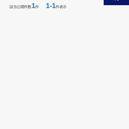
1
1-1
該当公開件数
件
件表示