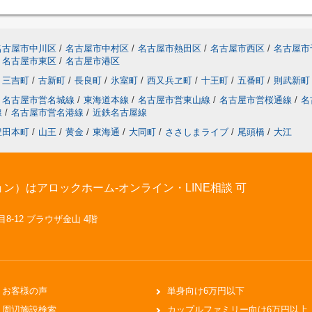
名古屋市中川区
/
名古屋市中村区
/
名古屋市熱田区
/
名古屋市西区
/
名古屋市
名古屋市東区
/
名古屋市港区
三吉町
/
古新町
/
長良町
/
氷室町
/
西又兵ヱ町
/
十王町
/
五番町
/
則武新町
名古屋市営名城線
/
東海道本線
/
名古屋市営東山線
/
名古屋市営桜通線
/
名
線
/
名古屋市営名港線
/
近鉄名古屋線
豊田本町
/
山王
/
黄金
/
東海通
/
大同町
/
ささしまライブ
/
尾頭橋
/
大江
）はアロックホーム-オンライン・LINE相談 可
8-12 ブラウザ金山 4階
お客様の声
単身向け6万円以下
周辺施設検索
カップルファミリー向け6万円以上