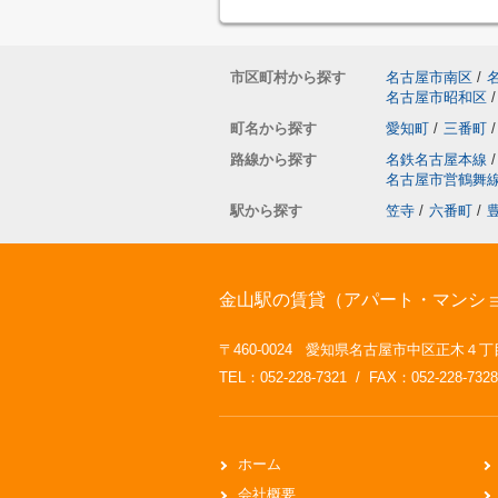
市区町村から探す
名古屋市南区
/
名古屋市昭和区
/
町名から探す
愛知町
/
三番町
/
路線から探す
名鉄名古屋本線
/
名古屋市営鶴舞
駅から探す
笠寺
/
六番町
/
金山駅の賃貸（アパート・マンション
〒460-0024 愛知県名古屋市中区正木４丁目
TEL：052-228-7321 / FAX：052-228-7328
ホーム
会社概要