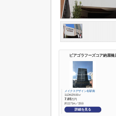
ピアゴラフーズコア納屋橋
メイクスデザイン名駅南
1LDK/29.00㎡
7.85
万円
約1171m／15分
詳細を見る