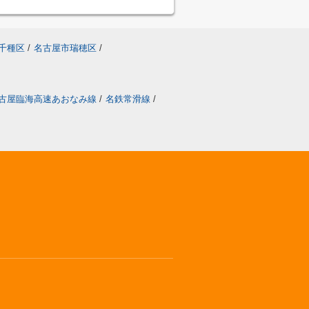
千種区
/
名古屋市瑞穂区
/
古屋臨海高速あおなみ線
/
名鉄常滑線
/