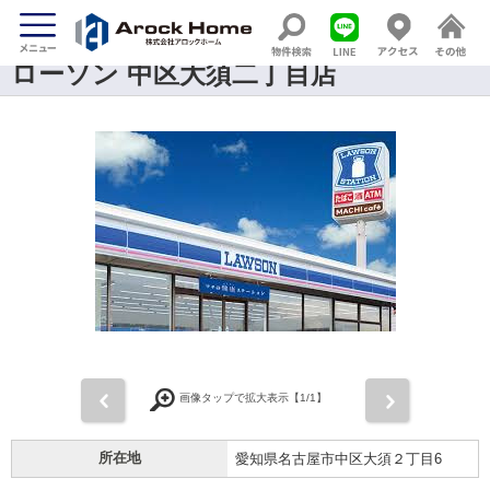
ローソン 中区大須二丁目店
前
次
画像タップで拡大表示【
1
/1】
所在地
愛知県名古屋市中区大須２丁目6