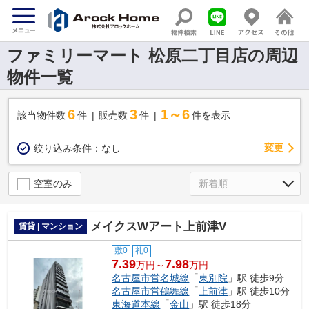
ファミリーマート 松原二丁目店の周辺
物件一覧
6
3
1～6
該当物件数
件
販売数
件
件を表示
変更
絞り込み条件：
なし
空室のみ
メイクスWアート上前津V
賃貸 | マンション
敷0
礼0
7.39
7.98
万円～
万円
名古屋市営名城線
「
東別院
」駅 徒歩9分
名古屋市営鶴舞線
「
上前津
」駅 徒歩10分
東海道本線
「
金山
」駅 徒歩18分