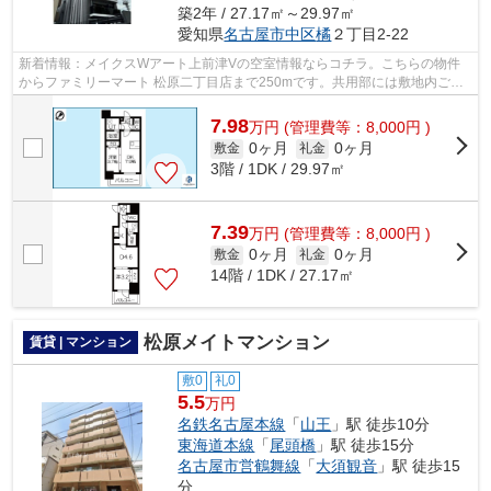
築2年 / 27.17㎡～29.97㎡
愛知県
名古屋市中区
橘
２丁目2-22
新着情報：メイクスWアート上前津Vの空室情報ならコチラ。こちらの物件
からファミリーマート 松原二丁目店まで250mです。共用部には敷地内ごみ
置き場・エレベータなど様々な設備やサー...
7.98
万
円
(管理費等：8,000円 )
0ヶ月
0ヶ月
敷金
礼金
3階 / 1DK / 29.97㎡
7.39
万
円
(管理費等：8,000円 )
0ヶ月
0ヶ月
敷金
礼金
14階 / 1DK / 27.17㎡
松原メイトマンション
賃貸 | マンション
敷0
礼0
5.5
万円
名鉄名古屋本線
「
山王
」駅 徒歩10分
東海道本線
「
尾頭橋
」駅 徒歩15分
名古屋市営鶴舞線
「
大須観音
」駅 徒歩15
分