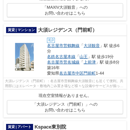
「MAXIV大須観音」への
お問い合わせはこちら
大須レジデンス（門前町）
賃貸 | マンション
礼0
名古屋市営鶴舞線
「
大須観音
」駅 徒歩6
分
名鉄名古屋本線
「
山王
」駅 徒歩19分
名古屋市営名城線
「
上前津
」駅 徒歩8分
築16年
愛知県
名古屋市中区
門前町
1-44
大須レジデンス（門前町）：名古屋市営鶴舞線大須観音にも近くて便利。共
用部にはエレベータ・敷地内ごみ置き場など様々な設備やサービスが揃って
いるので便利です。2駅利用可能な物件...
現在空室情報がありません。
「大須レジデンス（門前町）」への
お問い合わせはこちら
Kspace東別院
賃貸 | アパート