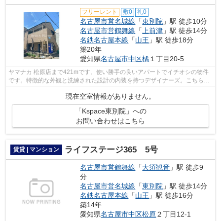
フリーレント
敷0
礼0
名古屋市営名城線
「
東別院
」駅 徒歩10分
名古屋市営鶴舞線
「
上前津
」駅 徒歩14分
名鉄名古屋本線
「
山王
」駅 徒歩18分
築20年
愛知県
名古屋市中区
橘
１丁目20-5
ヤマナカ 松原店まで421mです。使い勝手の良いアパートでイチオシの物件
です。特徴的な外観と洗練された設計の内装を持つデザイナーズ。こちらの
物件は周辺に駅が2つあるので電車への...
現在空室情報がありません。
「Kspace東別院」への
お問い合わせはこちら
ライフステージ365 5号
賃貸 | マンション
名古屋市営鶴舞線
「
大須観音
」駅 徒歩9
分
名古屋市営名城線
「
東別院
」駅 徒歩14分
名鉄名古屋本線
「
山王
」駅 徒歩16分
築14年
愛知県
名古屋市中区
松原
２丁目12-1