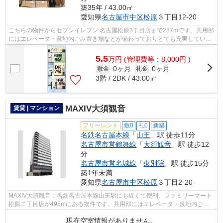
築35年 / 43.00㎡
愛知県
名古屋市中区
松原
３丁目12-20
こちらの物件からセブンイレブン 名古屋松原3丁目店まで237mです。共用部
にはエレベータ・敷地内ごみ置き場などが備わっておりとても充実していま
す。こちらはマンションタイプになり...
5.5
万
円
(管理費等：8,000円 )
0ヶ月
0ヶ月
敷金
礼金
3階 / 2DK / 43.00㎡
MAXIV大須観音
賃貸 | マンション
フリーレント
敷0
礼0
新築
名鉄名古屋本線
「
山王
」駅 徒歩11分
名古屋市営鶴舞線
「
大須観音
」駅 徒歩12
分
名古屋市営名城線
「
東別院
」駅 徒歩15分
築1年未満
愛知県
名古屋市中区
松原
３丁目2-20
MAXIV大須観音：名鉄名古屋本線山王駅にも近くて便利。ファミリーマート
松原二丁目店が495mにある物件です。共用部にはエレベータ・敷地内ごみ
置き場などが揃っております。こちらは1...
現在空室情報がありません。