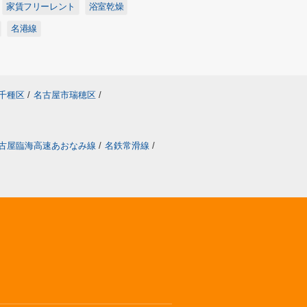
家賃フリーレント
浴室乾燥
名港線
千種区
/
名古屋市瑞穂区
/
古屋臨海高速あおなみ線
/
名鉄常滑線
/