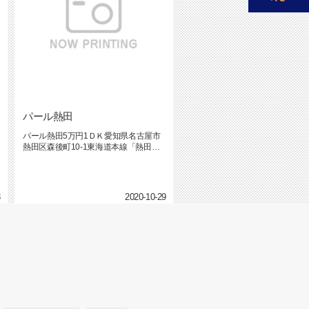
パール熱田
パール熱田5万円1ＤＫ愛知県名古屋市
町
熱田区森後町10-1東海道本線「熱田」
駅 徒歩2分初期...
3
2020-10-29