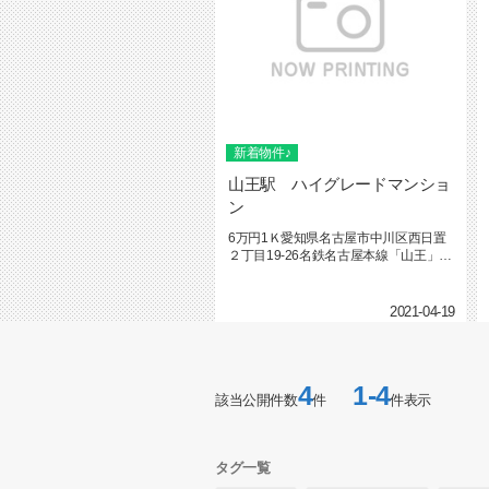
新着物件♪
山王駅 ハイグレードマンショ
ン
6万円1Ｋ愛知県名古屋市中川区西日置
２丁目19-26名鉄名古屋本線「山王」
駅 徒歩9分キャ...
2021-04-19
4
1-4
該当公開件数
件
件表示
タグ一覧