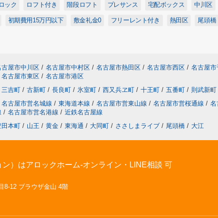
ロック
ロフト付き
階段ロフト
プレサンス
宅配ボックス
中川区
初期費用15万円以下
敷金礼金0
フリーレント付き
熱田区
尾頭橋
名古屋市中川区
/
名古屋市中村区
/
名古屋市熱田区
/
名古屋市西区
/
名古屋市
名古屋市東区
/
名古屋市港区
三吉町
/
古新町
/
長良町
/
氷室町
/
西又兵ヱ町
/
十王町
/
五番町
/
則武新町
名古屋市営名城線
/
東海道本線
/
名古屋市営東山線
/
名古屋市営桜通線
/
名
線
/
名古屋市営名港線
/
近鉄名古屋線
豊田本町
/
山王
/
黄金
/
東海通
/
大同町
/
ささしまライブ
/
尾頭橋
/
大江
）はアロックホーム-オンライン・LINE相談 可
8-12 ブラウザ金山 4階