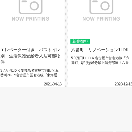
新着物件♪
エレベーター付き バストイレ
六番町 リノベーション1LDK
別 生活保護受給者入居可能物
5.9万円1ＬＤＫ名古屋市営名港線「六
件
番町」駅 徒歩6分最上階角部屋！六番
の大人気リノベ...
3.7万円1ＤＫ愛知県名古屋市熱田区五
番町20-15名古屋市営名港線「東海通」
駅 徒歩7分...
2021-04-18
2020-12-1