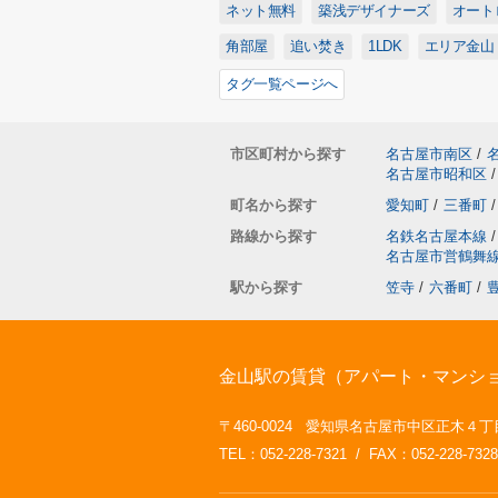
ネット無料
築浅デザイナーズ
オート
角部屋
追い焚き
1LDK
エリア金山
タグ一覧ページへ
市区町村から探す
名古屋市南区
/
名古屋市昭和区
/
町名から探す
愛知町
/
三番町
/
路線から探す
名鉄名古屋本線
/
名古屋市営鶴舞
駅から探す
笠寺
/
六番町
/
金山駅の賃貸（アパート・マンション
〒460-0024 愛知県名古屋市中区正木４丁目
TEL：052-228-7321 / FAX：052-228-7328