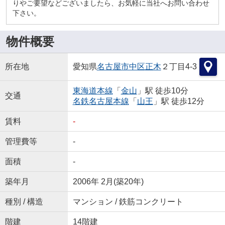
りやご要望などございましたら、お気軽に当社へお問い合わせ
下さい。
物件概要
所在地
愛知県
名古屋市中区
正木
２丁目4-3
東海道本線
「
金山
」駅 徒歩10分
交通
名鉄名古屋本線
「
山王
」駅 徒歩12分
賃料
-
管理費等
-
面積
-
築年月
2006年 2月(築20年)
種別 / 構造
マンション / 鉄筋コンクリート
階建
14階建