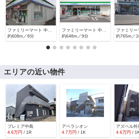
ファミリーマート 中川好本町店
ファミリーマート 中川松葉町店
約608m／8分
約648m／9分
約765m／1
エリアの近い物件
プレミア中島
アペラシオン
アズベル外
4.6
万
円
/ 1R
4.7
万
円
/ 1K
4.6
万
円
/ 1