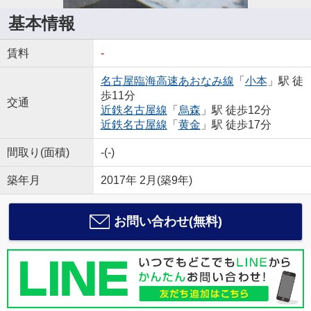
基本情報
賃料
-
名古屋臨海高速あおなみ線
「
小本
」駅 徒
歩11分
交通
近鉄名古屋線
「
烏森
」駅 徒歩12分
近鉄名古屋線
「
黄金
」駅 徒歩17分
間取り(面積)
-(-)
築年月
2017年 2月(築9年)
お問い合わせ(無料)