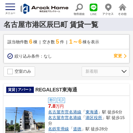
名古屋市港区辰巳町 賃貸一覧
6
5
1～6
該当物件数
棟
空き数
件
棟を表示
変更
絞り込み条件：
なし
空室のみ
REGALEST東海通
賃貸 | アパート
敷0
礼0
7.8
万円
名古屋市営名港線
「
東海通
」駅 徒歩6分
名古屋市営名港線
「
港区役所
」駅 徒歩15
分
名鉄常滑線
「
道徳
」駅 徒歩28分