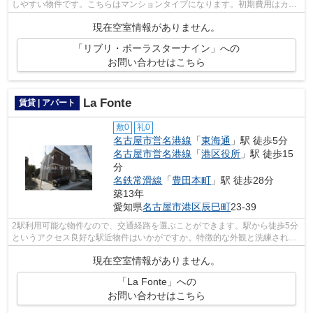
しやすい物件です。こちらはマンションタイプになります。初期費用はカー
ドで決済いただけます。アロックホーム...
現在空室情報がありません。
「リブリ・ポーラスターナイン」への
お問い合わせはこちら
La Fonte
賃貸 | アパート
敷0
礼0
名古屋市営名港線
「
東海通
」駅 徒歩5分
名古屋市営名港線
「
港区役所
」駅 徒歩15
分
名鉄常滑線
「
豊田本町
」駅 徒歩28分
築13年
愛知県
名古屋市港区
辰巳町
23-39
2駅利用可能な物件なので、交通経路を選ぶことができます。駅から徒歩5分
というアクセス良好な駅近物件はいかがですか。特徴的な外観と洗練された
設計の内装を持つデザイナーズ。こち...
現在空室情報がありません。
「La Fonte」への
お問い合わせはこちら