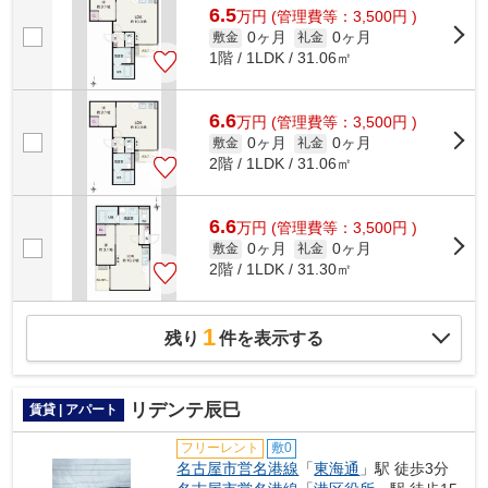
6.5
万
円
(管理費等：3,500円 )
0ヶ月
0ヶ月
敷金
礼金
1階 / 1LDK / 31.06㎡
6.6
万
円
(管理費等：3,500円 )
0ヶ月
0ヶ月
敷金
礼金
2階 / 1LDK / 31.06㎡
6.6
万
円
(管理費等：3,500円 )
0ヶ月
0ヶ月
敷金
礼金
2階 / 1LDK / 31.30㎡
1
残り
件を表示する
リデンテ辰巳
賃貸 | アパート
フリーレント
敷0
名古屋市営名港線
「
東海通
」駅 徒歩3分