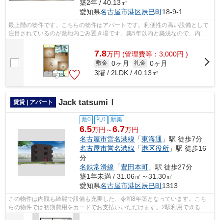
築2年 / 40.13㎡
愛知県
名古屋市港区
辰巳町
18-9-1
最上階の物件です。こちらの物件はアパートです。利便性の高い設備として
注目されているのが敷地内ごみ置き場です。築5年以内と築浅なので、内装
も外観もキレイです。ココ名古屋市営名...
7.8
万
円
(管理費等：3,000円 )
0ヶ月
0ヶ月
敷金
礼金
3階 / 2LDK / 40.13㎡
Jack tatsumiⅠ
賃貸 | アパート
敷0
礼0
新築
6.5
6.7
万円～
万円
名古屋市営名港線
「
東海通
」駅 徒歩7分
名古屋市営名港線
「
港区役所
」駅 徒歩16
分
名鉄常滑線
「
豊田本町
」駅 徒歩27分
築1年未満 / 31.06㎡～31.30㎡
愛知県
名古屋市港区
辰巳町
1313
この物件は内観も綺麗で設備も充実した、令和8年築となっています。こち
らの物件では初期費用をカードでお支払いいただけます。2駅利用できるの
で電車をよく使う方におすすめな物件で...