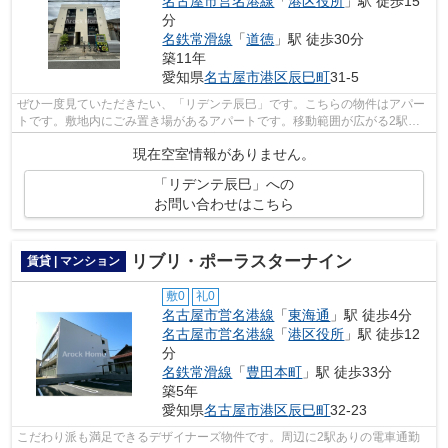
名古屋市営名港線
「
港区役所
」駅 徒歩15
分
名鉄常滑線
「
道徳
」駅 徒歩30分
築11年
愛知県
名古屋市港区
辰巳町
31-5
ぜひ一度見ていただきたい、「リデンテ辰巳」です。こちらの物件はアパー
トです。敷地内にごみ置き場があるアパートです。移動範囲が広がる2駅利
用可能な物件です。より多くの不動産情...
現在空室情報がありません。
「リデンテ辰巳」への
お問い合わせはこちら
リブリ・ポーラスターナイン
賃貸 | マンション
敷0
礼0
名古屋市営名港線
「
東海通
」駅 徒歩4分
名古屋市営名港線
「
港区役所
」駅 徒歩12
分
名鉄常滑線
「
豊田本町
」駅 徒歩33分
築5年
愛知県
名古屋市港区
辰巳町
32-23
こだわり派も満足できるデザイナーズ物件です。周辺に2駅ありの電車通勤