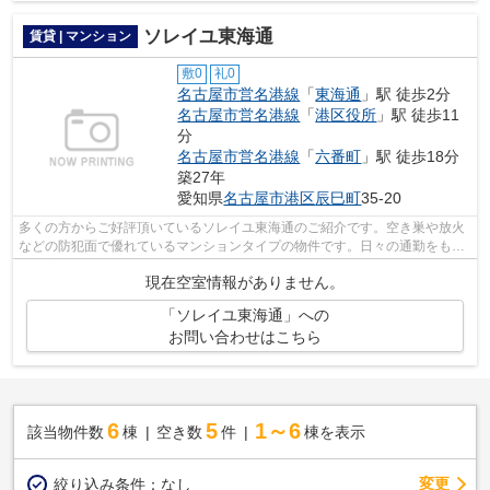
ソレイユ東海通
賃貸 | マンション
敷0
礼0
名古屋市営名港線
「
東海通
」駅 徒歩2分
名古屋市営名港線
「
港区役所
」駅 徒歩11
分
名古屋市営名港線
「
六番町
」駅 徒歩18分
築27年
愛知県
名古屋市港区
辰巳町
35-20
多くの方からご好評頂いているソレイユ東海通のご紹介です。空き巣や放火
などの防犯面で優れているマンションタイプの物件です。日々の通勤をもっ
と快適なものにする、2駅利用可能な物...
現在空室情報がありません。
「ソレイユ東海通」への
お問い合わせはこちら
6
5
1～6
該当物件数
棟
空き数
件
棟を表示
変更
絞り込み条件：
なし