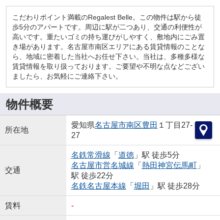
こだわりポイント満載のRegalest Belle。この物件は駅から徒
歩5分のアパートです。周辺に駅が二つあり、交通の利便性が
高いです。重たいゴミの持ち運びがしやすく、敷地内にごみ置
き場があります。名古屋市南区エリアにある賃貸情報のことな
ら、地域に密着した当社へお任せ下さい。当社は、多種多様な
賃貸情報を取り扱っております。ご要望や不明な点などござい
ましたら、お気軽にご連絡下さい。
物件概要
愛知県
名古屋市南区
豊田
１丁目27-
所在地
27
名鉄常滑線
「
道徳
」駅 徒歩5分
名古屋市営名城線
「
熱田神宮伝馬町
」
交通
駅 徒歩22分
名鉄名古屋本線
「
堀田
」駅 徒歩28分
賃料
-