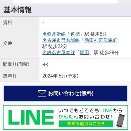
基本情報
賃料
-
名鉄常滑線
「
道徳
」駅 徒歩5分
名古屋市営名城線
「
熱田神宮伝馬町
」
交通
駅 徒歩22分
名鉄名古屋本線
「
堀田
」駅 徒歩28分
間取り(面積)
-(-)
築年月
2024年 5月(予定)
お問い合わせ(無料)