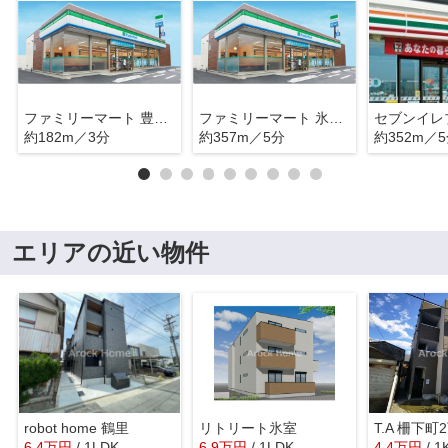
ファミリーマート 豊田一丁目店
ファミリーマート 氷室町店
約182m／3分
約357m／5分
約352m／
エリアの近い物件
robot home 鶴里
リトリート氷室
T.A 柵下町
6.4
万
円
/ 1LDK
6.9
万
円
/ 1LDK
4.4
万
円
/ 1