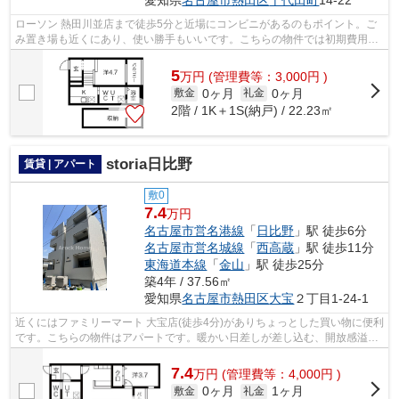
愛知県
名古屋市熱田区
千代田町
14-22
ローソン 熱田川並店まで徒歩5分と近場にコンビニがあるのもポイント。ご
み置き場も近くにあり、使い勝手もいいです。こちらの物件では初期費用を
カードでお支払いいただけます。こち...
5
万
円
(管理費等：3,000円 )
0ヶ月
0ヶ月
敷金
礼金
2階 / 1K＋1S(納戸) / 22.23㎡
storia日比野
賃貸 | アパート
敷0
7.4
万円
名古屋市営名港線
「
日比野
」駅 徒歩6分
名古屋市営名城線
「
西高蔵
」駅 徒歩11分
東海道本線
「
金山
」駅 徒歩25分
築4年 / 37.56㎡
愛知県
名古屋市熱田区
大宝
２丁目1-24-1
近くにはファミリーマート 大宝店(徒歩4分)がありちょっとした買い物に便利
です。こちらの物件はアパートです。暖かい日差しが差し込む、開放感溢れ
るデザイナーズ物件物件です。こち...
7.4
万
円
(管理費等：4,000円 )
0ヶ月
1ヶ月
敷金
礼金