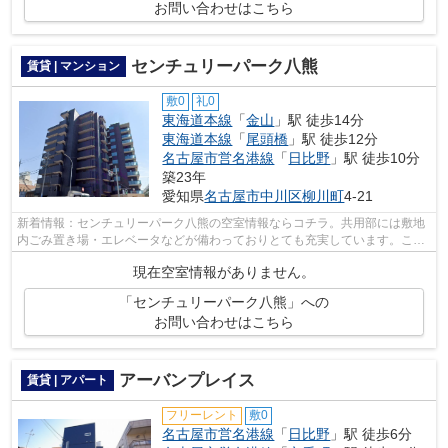
お問い合わせはこちら
センチュリーパーク八熊
賃貸 | マンション
敷0
礼0
東海道本線
「
金山
」駅 徒歩14分
東海道本線
「
尾頭橋
」駅 徒歩12分
名古屋市営名港線
「
日比野
」駅 徒歩10分
築23年
愛知県
名古屋市中川区
柳川町
4-21
新着情報：センチュリーパーク八熊の空室情報ならコチラ。共用部には敷地
内ごみ置き場・エレベータなどが備わっておりとても充実しています。こち
らは初期費用をカードでお支払いいた...
現在空室情報がありません。
「センチュリーパーク八熊」への
お問い合わせはこちら
アーバンプレイス
賃貸 | アパート
フリーレント
敷0
名古屋市営名港線
「
日比野
」駅 徒歩6分