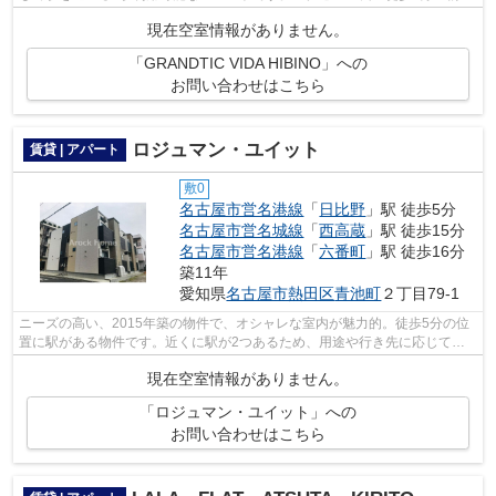
です。2015年築のコチラの物件は、落ち...
現在空室情報がありません。
「GRANDTIC VIDA HIBINO」への
お問い合わせはこちら
ロジュマン・ユイット
賃貸 | アパート
敷0
名古屋市営名港線
「
日比野
」駅 徒歩5分
名古屋市営名城線
「
西高蔵
」駅 徒歩15分
名古屋市営名港線
「
六番町
」駅 徒歩16分
築11年
愛知県
名古屋市熱田区
青池町
２丁目79-1
ニーズの高い、2015年築の物件で、オシャレな室内が魅力的。徒歩5分の位
置に駅がある物件です。近くに駅が2つあるため、用途や行き先に応じて駅
を選べる物件です。初期費用のカード決...
現在空室情報がありません。
「ロジュマン・ユイット」への
お問い合わせはこちら