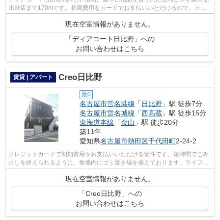
比野店まで170mです。初期費用をカードでお支払いいただけるので、カー
ドで決済したい方にもおすすめです。こ...
現在空室情報がありません。
「ディアコート日比野」への
お問い合わせはこちら
Creo日比野
賃貸 | アパート
敷0
名古屋市営名港線
「
日比野
」駅 徒歩7分
名古屋市営名城線
「
西高蔵
」駅 徒歩15分
東海道本線
「
金山
」駅 徒歩20分
築11年
愛知県
名古屋市熱田区
千代田町
2-24-2
クレジットカードで初期費用をお支払いいただける物件です。短時間でごみ
出しを終えられるように、敷地内にゴミ置き場を備えております。ライフス
タイル重視したい方にはたまらないデ...
現在空室情報がありません。
「Creo日比野」への
お問い合わせはこちら