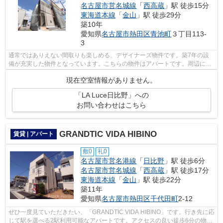
名古屋市営名城線
「
西高蔵
」駅 徒歩15分
東海道本線
「
金山
」駅 徒歩29分
築10年
愛知県
名古屋市熱田区
青池町
３丁目113-
3
通常ではありえない間取りも楽しめる、デザイナーズ物件です。築7年の設
備が充実した物件となっています。こちらの物件はアパートです。周辺に2
駅ありの電車通勤しやすいアパートです...
現在空室情報がありません。
「LA Luce日比野」への
お問い合わせはこちら
GRANDTIC VIDA HIBINO
賃貸 | アパート
敷0
礼0
名古屋市営名港線
「
日比野
」駅 徒歩6分
名古屋市営名城線
「
西高蔵
」駅 徒歩17分
東海道本線
「
金山
」駅 徒歩22分
築11年
愛知県
名古屋市熱田区
千代田町
2-12
ぜひ一度見ていただきたい、「GRANDTIC VIDA HIBINO」です。行き先に応
じて駅を選べる2駅利用可能なアパートです。アクセスの良い徒歩6分の物件