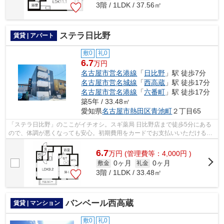
3階 / 1LDK / 37.56㎡
ステラ日比野
賃貸 | アパート
敷0
礼0
6.7
万円
名古屋市営名港線
「
日比野
」駅 徒歩7分
名古屋市営名城線
「
西高蔵
」駅 徒歩17分
名古屋市営名港線
「
六番町
」駅 徒歩17分
築5年 / 33.48㎡
愛知県
名古屋市熱田区
青池町
２丁目65
「ステラ日比野」のここがイチオシ。スギ薬局 日比野店まで徒歩5分にある
ので、体調が悪くなっても安心。初期費用をカードでお支払いいただけるの
で、カードで決済したい方にもおすす...
6.7
万
円
(管理費等：4,000円 )
0ヶ月
0ヶ月
敷金
礼金
3階 / 1LDK / 33.48㎡
バンベール西高蔵
賃貸 | マンション
敷0
礼0