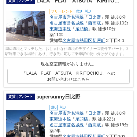
LALA FLAT ATSUTA KIRITOCHOU
賃貸 | アパート
フリーレント
敷0
礼0
名古屋市営名港線
「
日比野
」駅 徒歩8分
名古屋市営名城線
「
西高蔵
」駅 徒歩10分
東海道本線
「
尾頭橋
」駅 徒歩10分
築11年
愛知県
名古屋市熱田区
切戸町
２丁目4-1
周辺環境とマッチした、おしゃれな住環境のデザイナーズ物件アパート。2
駅利用できる場所にあり、行き先に応じて乗車駅の使い分けができます。駅
から徒歩8分の物件なら、駅前のお買い...
現在空室情報がありません。
「LALA FLAT ATSUTA KIRITOCHOU」への
お問い合わせはこちら
supersunny日比野
賃貸 | アパート
敷0
礼0
名古屋市営名港線
「
日比野
」駅 徒歩8分
東海道本線
「
尾頭橋
」駅 徒歩22分
名古屋市営名城線
「
西高蔵
」駅 徒歩19分
築7年
愛知県
名古屋市熱田区
切戸町
３丁目102-