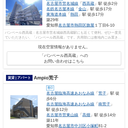
名古屋市営名城線
「
西高蔵
」駅 徒歩2分
名鉄名古屋本線
「
金山
」駅 徒歩17分
東海道本線
「
熱田
」駅 徒歩17分
築29年
愛知県
名古屋市熱田区
旗屋
１丁目6-10
バンベール西高蔵：名古屋市営名城線西高蔵駅にも近くて便利。ぜひ一度見
ていただきたい、「バンベール西高蔵」です。共用部には敷地内ごみ置き
場・エレベータなどが揃っております。2...
現在空室情報がありません。
「バンベール西高蔵」への
お問い合わせはこちら
Ampio荒子
賃貸 | アパート
敷0
名古屋臨海高速あおなみ線
「
荒子
」駅 徒
歩6分
名古屋臨海高速あおなみ線
「
南荒子
」
駅 徒歩12分
名古屋市営東山線
「
高畑
」駅 徒歩14分
築11年
愛知県
名古屋市中川区
小塚町
81-2