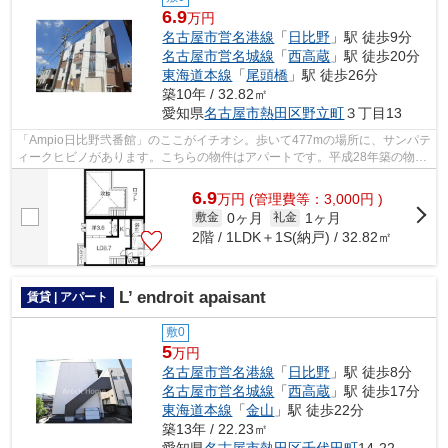
6.9
万円
名古屋市営名港線
「
日比野
」駅 徒歩9分
名古屋市営名城線
「
西高蔵
」駅 徒歩20分
東海道本線
「
尾頭橋
」駅 徒歩26分
築10年 / 32.82㎡
愛知県
名古屋市熱田区
野立町
３丁目13
「Ampio日比野弐番館」のここがイチオシ。歩いて477mの場所に、サンパテ
ィークヒビノがあります。こちらの物件はアパートです。平成28年築の物件
です。名古屋市熱田区の名古屋市営名港...
6.9
万
円
(管理費等：3,000円 )
0ヶ月
1ヶ月
敷金
礼金
2階 / 1LDK＋1S(納戸) / 32.82㎡
L’ endroit apaisant
賃貸 | アパート
敷0
5
万円
名古屋市営名港線
「
日比野
」駅 徒歩8分
名古屋市営名城線
「
西高蔵
」駅 徒歩17分
東海道本線
「
金山
」駅 徒歩22分
築13年 / 22.23㎡