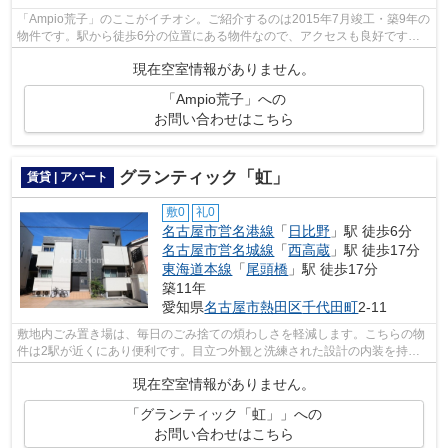
「Ampio荒子」のここがイチオシ。ご紹介するのは2015年7月竣工・築9年の
物件です。駅から徒歩6分の位置にある物件なので、アクセスも良好です。2
駅利用できるので電車をよく使う方にお...
現在空室情報がありません。
「Ampio荒子」への
お問い合わせはこちら
グランティック「虹」
賃貸 | アパート
敷0
礼0
名古屋市営名港線
「
日比野
」駅 徒歩6分
名古屋市営名城線
「
西高蔵
」駅 徒歩17分
東海道本線
「
尾頭橋
」駅 徒歩17分
築11年
愛知県
名古屋市熱田区
千代田町
2-11
敷地内ごみ置き場は、毎日のごみ捨ての煩わしさを軽減します。こちらの物
件は2駅が近くにあり便利です。目立つ外観と洗練された設計の内装を持つ
デザイナーズ。駅から徒歩6分の物件で...
現在空室情報がありません。
「グランティック「虹」」への
お問い合わせはこちら