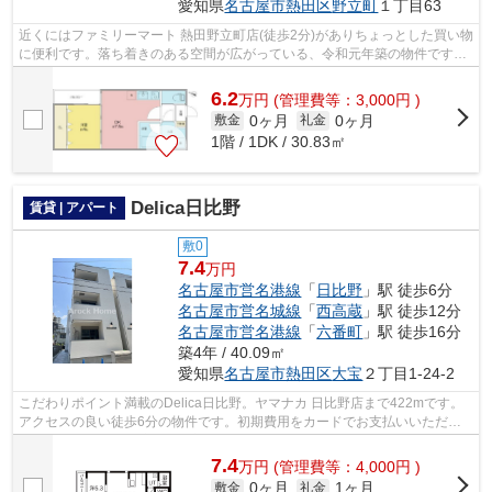
愛知県
名古屋市熱田区
野立町
１丁目63
近くにはファミリーマート 熱田野立町店(徒歩2分)がありちょっとした買い物
に便利です。落ち着きのある空間が広がっている、令和元年築の物件です。
こちらの物件はアパートです。忙し...
6.2
万
円
(管理費等：3,000円 )
0ヶ月
0ヶ月
敷金
礼金
1階 / 1DK / 30.83㎡
Delica日比野
賃貸 | アパート
敷0
7.4
万円
名古屋市営名港線
「
日比野
」駅 徒歩6分
名古屋市営名城線
「
西高蔵
」駅 徒歩12分
名古屋市営名港線
「
六番町
」駅 徒歩16分
築4年 / 40.09㎡
愛知県
名古屋市熱田区
大宝
２丁目1-24-2
こだわりポイント満載のDelica日比野。ヤマナカ 日比野店まで422mです。
アクセスの良い徒歩6分の物件です。初期費用をカードでお支払いいただけ
るので、カードで決済したい方にもおす...
7.4
万
円
(管理費等：4,000円 )
0ヶ月
1ヶ月
敷金
礼金