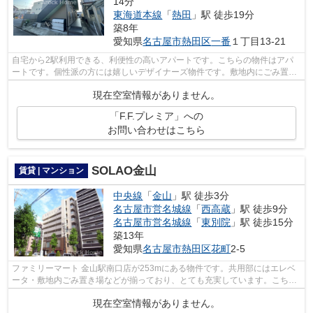
14分
東海道本線
「
熱田
」駅 徒歩19分
築8年
愛知県
名古屋市熱田区
一番
１丁目13-21
自宅から2駅利用できる、利便性の高いアパートです。こちらの物件はアパ
ートです。個性派の方には嬉しいデザイナーズ物件です。敷地内にごみ置き
場があるアパートです。名古屋市営名港...
現在空室情報がありません。
「F.F.プレミア」への
お問い合わせはこちら
SOLAO金山
賃貸 | マンション
中央線
「
金山
」駅 徒歩3分
名古屋市営名城線
「
西高蔵
」駅 徒歩9分
名古屋市営名城線
「
東別院
」駅 徒歩15分
築13年
愛知県
名古屋市熱田区
花町
2-5
ファミリーマート 金山駅南口店が253mにある物件です。共用部にはエレベ
ータ・敷地内ごみ置き場などが揃っており、とても充実しています。こちら
は初期費用をカードでお支払いいただけ...
現在空室情報がありません。