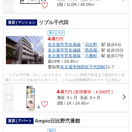
1階 / 1LDK / 40.09㎡
リプル千代田
賃貸 | マンション
敷0
礼0
4.6
万円
名古屋市営名港線
「
日比野
」駅 徒歩5分
名古屋市営名城線
「
西高蔵
」駅 徒歩15分
名古屋市営名港線
「
六番町
」駅 徒歩17分
築19年 / 24.40㎡
愛知県
名古屋市熱田区
千代田町
11-7
「リプル千代田」のここがイチオシ。ローソン 熱田川並店まで徒歩4分と近
場にコンビニがあるのもポイント。こちらは初期費用をカードでお支払いい
ただける物件です。行き先に応じて駅...
4.6
万
円
(管理費等：4,500円 )
0ヶ月
0ヶ月
敷金
礼金
3階 / 1K / 24.40㎡
Ampio日比野弐番館
賃貸 | アパート
敷0