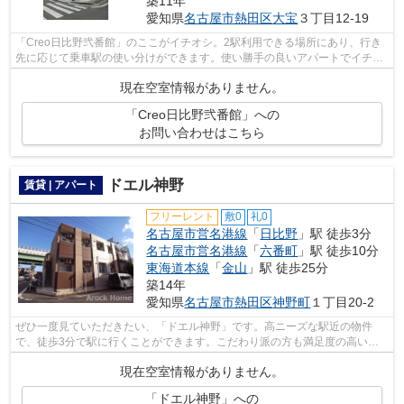
築11年
愛知県
名古屋市熱田区
大宝
３丁目12-19
「Creo日比野弐番館」のここがイチオシ。2駅利用できる場所にあり、行き
先に応じて乗車駅の使い分けができます。使い勝手の良いアパートでイチオ
シの物件です。敷地内ごみ置き場は、忙...
現在空室情報がありません。
「Creo日比野弐番館」への
お問い合わせはこちら
ドエル神野
賃貸 | アパート
フリーレント
敷0
礼0
名古屋市営名港線
「
日比野
」駅 徒歩3分
名古屋市営名港線
「
六番町
」駅 徒歩10分
東海道本線
「
金山
」駅 徒歩25分
築14年
愛知県
名古屋市熱田区
神野町
１丁目20-2
ぜひ一度見ていただきたい、「ドエル神野」です。高ニーズな駅近の物件
で、徒歩3分で駅に行くことができます。こだわり派の方も満足度の高いデ
ザイナーズ物件です。こちらは初期費用を...
現在空室情報がありません。
「ドエル神野」への