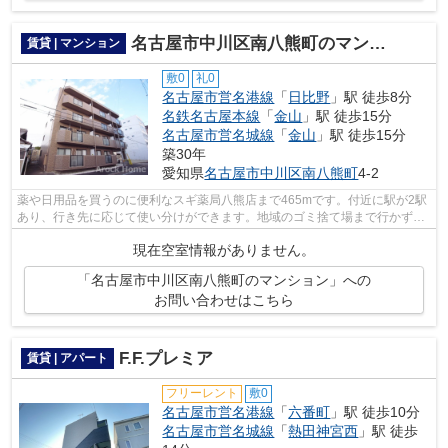
名古屋市中川区南八熊町のマンション
賃貸 | マンション
敷0
礼0
名古屋市営名港線
「
日比野
」駅 徒歩8分
名鉄名古屋本線
「
金山
」駅 徒歩15分
名古屋市営名城線
「
金山
」駅 徒歩15分
築30年
愛知県
名古屋市中川区
南八熊町
4-2
薬や日用品を買うのに便利なスギ薬局八熊店まで465mです。付近に駅が2駅
あり、行き先に応じて使い分けができます。地域のゴミ捨て場まで行かずに
サッとゴミ出しできるように、共用部に...
現在空室情報がありません。
「名古屋市中川区南八熊町のマンション」への
お問い合わせはこちら
F.F.プレミア
賃貸 | アパート
フリーレント
敷0
名古屋市営名港線
「
六番町
」駅 徒歩10分
名古屋市営名城線
「
熱田神宮西
」駅 徒歩