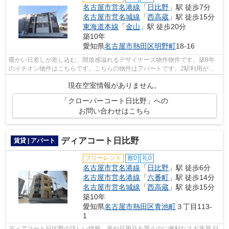
名古屋市営名港線
「
日比野
」駅 徒歩7分
名古屋市営名城線
「
西高蔵
」駅 徒歩15分
東海道本線
「
金山
」駅 徒歩20分
築10年
愛知県
名古屋市熱田区
明野町
18-16
暖かい日差しが差し込む、開放感溢れるデザイナーズ物件物件です。築8年
のイチオシ物件はこちらです。こちらの物件はアパートです。2駅利用がで
きるので電車の利用に役立つアパートで...
現在空室情報がありません。
「クローバーコート日比野」への
お問い合わせはこちら
ディアコート日比野
賃貸 | アパート
フリーレント
敷0
礼0
名古屋市営名港線
「
日比野
」駅 徒歩6分
名古屋市営名港線
「
六番町
」駅 徒歩14分
名古屋市営名城線
「
西高蔵
」駅 徒歩15分
築10年
愛知県
名古屋市熱田区
青池町
３丁目113-
1
ディアコート日比野の詳しい情報。薬や日用品を買うのに便利なスギ薬局 日