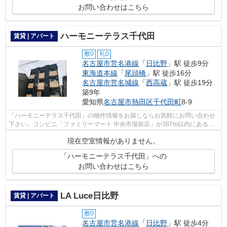
お問い合わせはこちら
ハーモニーテラス千代田
賃貸 | アパート
敷0
礼0
名古屋市営名港線
「
日比野
」駅 徒歩9分
東海道本線
「
尾頭橋
」駅 徒歩16分
名古屋市営名城線
「
西高蔵
」駅 徒歩19分
築9年
愛知県
名古屋市熱田区
千代田町
8-9
「ハーモニーテラス千代田」の物件情報をお探しならお気軽にお問い合わせ
下さい。コンビニ「ファミリーマート 中央市場前店」が387m以内にある物
件です。2駅利用できる場所にあり、ア...
現在空室情報がありません。
「ハーモニーテラス千代田」への
お問い合わせはこちら
LA Luce日比野
賃貸 | アパート
敷0
名古屋市営名港線
「
日比野
」駅 徒歩4分