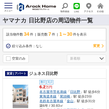
ヤマナカ 日比野店の周辺物件一覧
34
7
1～30
該当物件数
件
販売数
件
件を表示
変更
絞り込み条件：
なし
空室のみ
ジュネス日比野
賃貸 | アパート
敷0
礼0
6.2
万円
名古屋市営名港線
「
日比野
」駅 徒歩6分
東海道本線
「
尾頭橋
」駅 徒歩23分
名鉄名古屋本線
「
金山
」駅 徒歩31分
築6年 / 30.83㎡