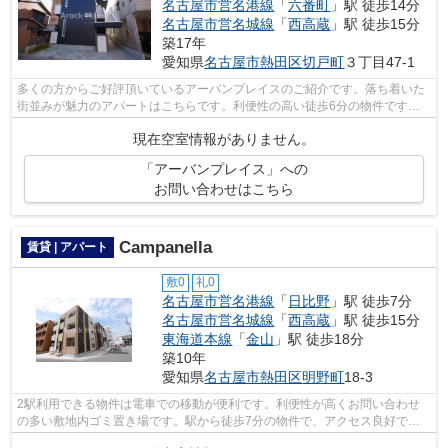
名古屋市営名港線
「
六番町
」駅 徒歩14分
名古屋市営名城線
「
西高蔵
」駅 徒歩15分
築17年
愛知県
名古屋市熱田区
切戸町
３丁目47-1
多くの方からご好評頂いているアーバンプレイスのご紹介です。落ち着いた
街並みが魅力のアパートはこちらです。利便性の高い徒歩6分の物件です。
開放的な空間が広がるデザイナーズ物件...
現在空室情報がありません。
「アーバンプレイス」への
お問い合わせはこちら
Campanella
賃貸 | アパート
敷0
礼0
名古屋市営名港線
「
日比野
」駅 徒歩7分
名古屋市営名城線
「
西高蔵
」駅 徒歩15分
東海道本線
「
金山
」駅 徒歩18分
築10年
愛知県
名古屋市熱田区
明野町
18-3
2駅利用できる物件は電車での移動が便利です。利便性が高くお問い合わせ
の多い敷地内ゴミ置き場です。駅から徒歩7分の物件で、アクセス良好で
す。最上階の物件です。こだわりたい条件...