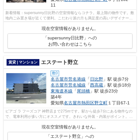
11
新着情報：supersunny日比野の空室情報ならコチラ。最上階の物件です。敷
地内ごみ置き場が近くて便利。こだわり派の方も満足度の高いデザイナーズ
アパートです。名古屋市熱田区の賃貸...
現在空室情報がありません。
「supersunny日比野」への
お問い合わせはこちら
エステート野立
賃貸 | マンション
敷0
名古屋市営名港線
「
日比野
」駅 徒歩7分
名古屋市営名城線
「
西高蔵
」駅 徒歩18分
東海道本線
「
尾頭橋
」駅 徒歩23分
築4年
愛知県
名古屋市熱田区
野立町
１丁目67-1
ピアゴ ラ フーズコア 神野店まで275mです。駅から徒歩7分にある物件なの
で、電車利用が多い方にオススメです。きれいな外装・内装がポイント。こ
ちらの物件はマンションです。こだわ...
現在空室情報がありません。
「エステート野立」への