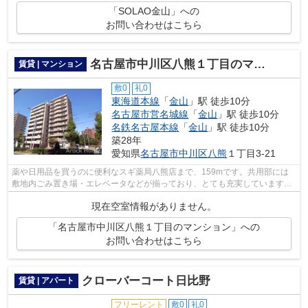
「SOLAO金山」への
お問い合わせはこちら
名古屋市中川区八熊１丁目のマンション
賃貸 | マンション
敷0
礼0
東海道本線
「
金山
」駅 徒歩10分
名古屋市営名城線
「
金山
」駅 徒歩10分
名鉄名古屋本線
「
金山
」駅 徒歩10分
築28年
愛知県
名古屋市中川区
八熊
１丁目3-21
薬や日用品を買うのに便利なスギ薬局八熊店まで、159mです。共用部には
敷地内ごみ置き場・エレベータなどが揃っており、とても充実しています。
夏場の電気代も安く抑えられる通風良好...
現在空室情報がありません。
「名古屋市中川区八熊１丁目のマンション」への
お問い合わせはこちら
クローバーコート日比野
賃貸 | アパート
フリーレント
敷0
礼0