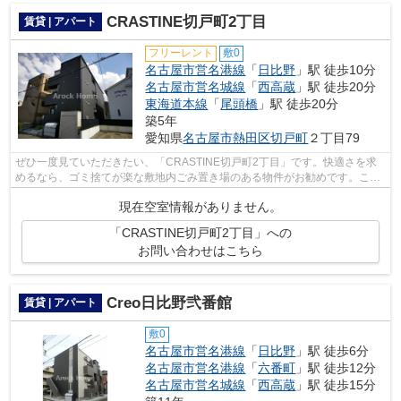
CRASTINE切戸町2丁目
賃貸 | アパート
フリーレント
敷0
名古屋市営名港線
「
日比野
」駅 徒歩10分
名古屋市営名城線
「
西高蔵
」駅 徒歩20分
東海道本線
「
尾頭橋
」駅 徒歩20分
築5年
愛知県
名古屋市熱田区
切戸町
２丁目79
ぜひ一度見ていただきたい、「CRASTINE切戸町2丁目」です。快適さを求
めるなら、ゴミ捨てが楽な敷地内ごみ置き場のある物件がお勧めです。こち
らは徒歩10分に立地する物件です。電車で...
現在空室情報がありません。
「CRASTINE切戸町2丁目」への
お問い合わせはこちら
Creo日比野弐番館
賃貸 | アパート
敷0
名古屋市営名港線
「
日比野
」駅 徒歩6分
名古屋市営名港線
「
六番町
」駅 徒歩12分
名古屋市営名城線
「
西高蔵
」駅 徒歩15分