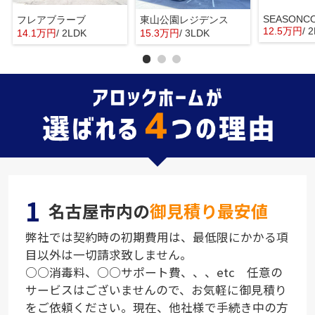
フレアブラーブ
東山公園レジデンス
12.5万円
/ 
14.1万円
/ 2LDK
15.3万円
/ 3LDK
1
名古屋市内の
御見積り最安値
弊社では契約時の初期費用は、最低限にかかる項
目以外は一切請求致しません。
○○消毒料、○○サポート費、、、etc 任意の
サービスはございませんので、お気軽に御見積り
をご依頼ください。現在、他社様で手続き中の方