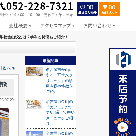
00
00
業時間：
10：00～19：00
定休日：
年末年始
学校金山校とは？学科と特徴もご紹介！
最新記事
｜次へ ≫
名古屋市金山に
ある「可世木ク
リニック」の診
特徴
療内容や特徴を
ご紹介！
25-07-29
名古屋市金山の
「カフェ」おす
すめ3選！特徴や
メニューをご紹
介
名古屋市金山の