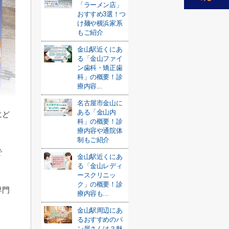
「ラーメン店」
おすすめ3選！つ
け麺や横浜家系
もご紹介
金山駅近くにあ
る「金山ファイ
ン歯科・矯正歯
科」の概要！診
療内容...
名古屋市金山に
ある「金山内
にど
科」の概要！診
療内容や通院体
。
制もご紹介
で
金山駅近くにあ
る「金山レディ
ースクリニッ
ク」の概要！診
専門
療内容も...
金山駅周辺にあ
るおすすめのパ
ン屋さんは？魅