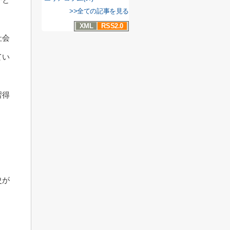
>>全ての記事を見る
XML
RSS2.0
社会
てい
習得
史が