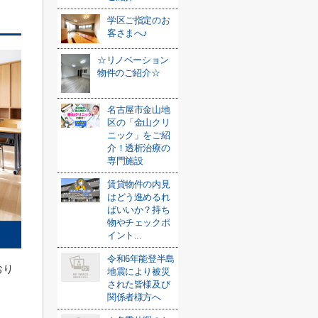
学区ご指定のお
客さまへ♪
☆リノベーション
物件のご紹介☆
名古屋市金山地
区の「金山クリ
ニック」をご紹
介！透析治療の
専門施設
賃貸物件の内見
はどう進めるれ
ばいいか？持ち
物やチェックポ
イント...
令和6年能登半島
おり
地震により被災
された皆様及び
関係者様方へ