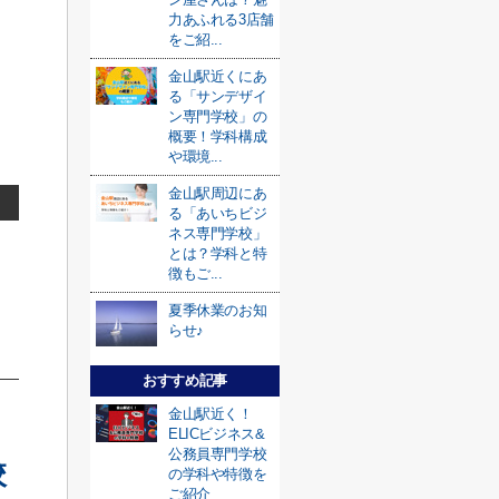
力あふれる3店舗
をご紹...
金山駅近くにあ
る「サンデザイ
ン専門学校」の
概要！学科構成
や環境...
金山駅周辺にあ
る「あいちビジ
ネス専門学校」
とは？学科と特
徴もご...
夏季休業のお知
らせ♪
おすすめ記事
金山駅近く！
ELICビジネス&
公務員専門学校
校
の学科や特徴を
ご紹介