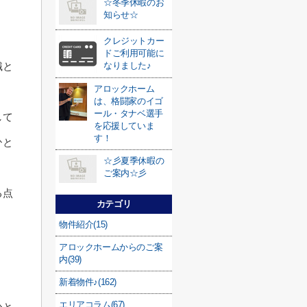
☆冬季休暇のお
知らせ☆
クレジットカー
ドご利用可能に
なりました♪
識と
アロックホーム
は、格闘家のイゴ
ール・タナベ選手
して
を応援していま
す！
ひと
☆彡夏季休暇の
ご案内☆彡
る点
カテゴリ
物件紹介(15)
アロックホームからのご案
内(39)
新着物件♪(162)
エリアコラム(67)
ひと