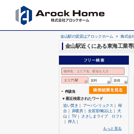
金山駅の賃貸はアロックホーム
>
株式会
金山駅近くにある東海工業専
エリア| 駅
賃料
面積
-
件該当
▼最近検索されたワード
追い焚き
｜
アーバンリュクス
｜
桜
台
｜
床暖房
｜
全居室6帖以上
｜
犬
山
｜
TV
｜
ささしまライブ ロフト
｜
押入
｜
もっと見る