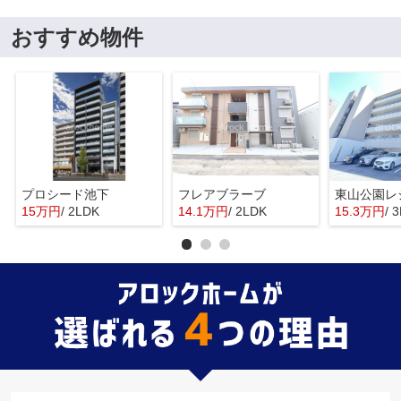
おすすめ物件
プロシード池下
フレアブラーブ
東山公園レ
15万円
/ 2LDK
14.1万円
/ 2LDK
15.3万円
/ 