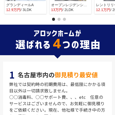
グランディールA
オープンレジデンシア昭和吹上
レントリリ
12.9万円
/ 3LDK
13万円
/ 2LDK
12.1万円
/ 
1
名古屋市内の
御見積り最安値
弊社では契約時の初期費用は、最低限にかかる項
目以外は一切請求致しません。
○○消毒料、○○サポート費、、、etc 任意の
サービスはございませんので、お気軽に御見積り
をご依頼ください。現在、他社様で手続き中の方