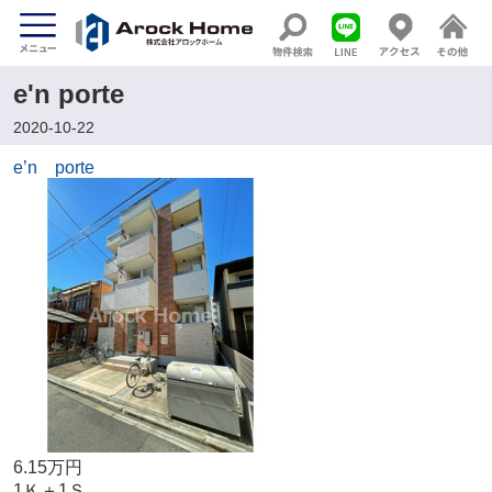
e'n porte
2020-10-22
e’n porte
6.15万円
1Ｋ＋1Ｓ