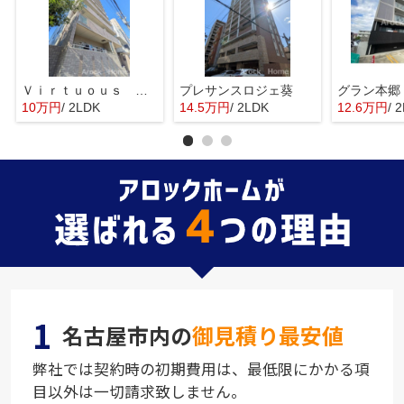
Ｖｉｒｔｕｏｕｓ Ｌｉｆｅ(バーチュスライフ)
プレサンスロジェ葵
グラン本郷
10万円
/ 2LDK
14.5万円
/ 2LDK
12.6万円
/ 
1
名古屋市内の
御見積り最安値
弊社では契約時の初期費用は、最低限にかかる項
目以外は一切請求致しません。